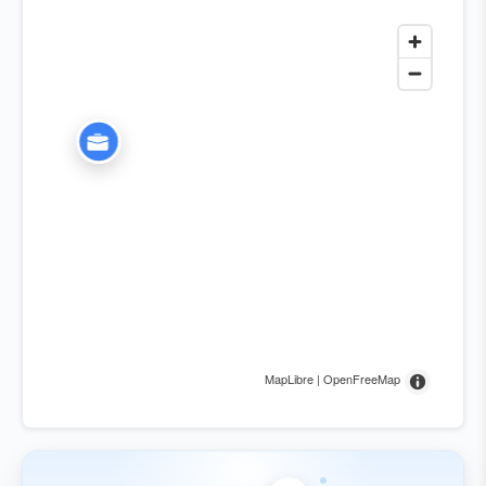
MapLibre | OpenFreeMap