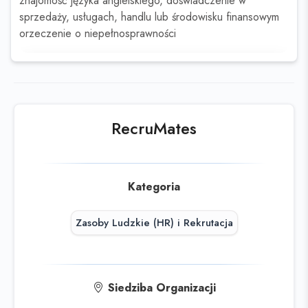
znajomość języka angielskiego, doświadczenie w
sprzedaży, usługach, handlu lub środowisku finansowym
orzeczenie o niepełnosprawności
Ta oferta wygasła
Sprawdź podobne oferty poniżej lub
skorzystaj z
wyszukiwarki
RecruMates
Kategoria
Zasoby Ludzkie (HR) i Rekrutacja
Siedziba Organizacji